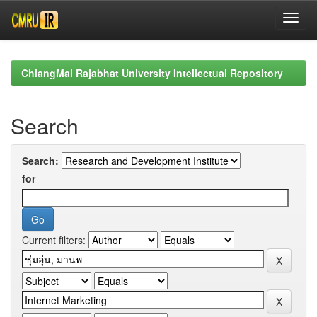
Skip
navigation
ChiangMai Rajabhat University Intellectual Repository
Search
Search:
for
Current filters: