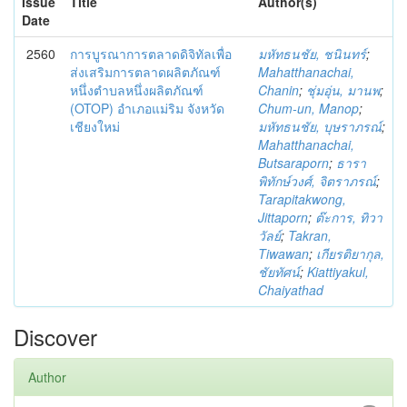
Issue
Title
Author(s)
Date
2560
การบูรณาการตลาดดิจิทัลเพื่อ
มหัทธนชัย, ชนินทร์
;
ส่งเสริมการตลาดผลิตภัณฑ์
Mahatthanachai,
หนึ่งตำบลหนึ่งผลิตภัณฑ์
Chanin
;
ชุ่มอุ่น, มานพ
;
(OTOP) อำเภอแม่ริม จังหวัด
Chum-un, Manop
;
เชียงใหม่
มหัทธนชัย, บุษราภรณ์
;
Mahatthanachai,
Butsaraporn
;
ธารา
พิทักษ์วงศ์, จิตราภรณ์
;
Tarapitakwong,
Jittaporn
;
ต๊ะการ, ทิวา
วัลย์
;
Takran,
Tiwawan
;
เกียรติยากุล,
ชัยทัศน์
;
Kiattiyakul,
Chaiyathad
Discover
Author