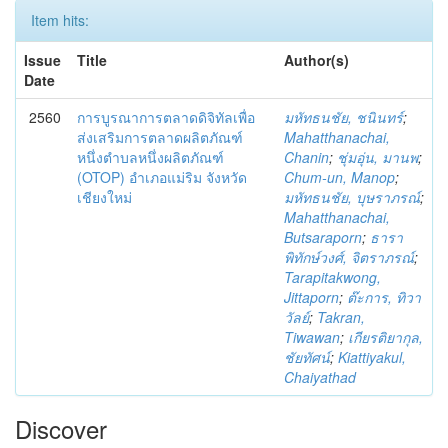
Item hits:
Issue
Title
Author(s)
Date
2560
การบูรณาการตลาดดิจิทัลเพื่อ
มหัทธนชัย, ชนินทร์
;
ส่งเสริมการตลาดผลิตภัณฑ์
Mahatthanachai,
หนึ่งตำบลหนึ่งผลิตภัณฑ์
Chanin
;
ชุ่มอุ่น, มานพ
;
(OTOP) อำเภอแม่ริม จังหวัด
Chum-un, Manop
;
เชียงใหม่
มหัทธนชัย, บุษราภรณ์
;
Mahatthanachai,
Butsaraporn
;
ธารา
พิทักษ์วงศ์, จิตราภรณ์
;
Tarapitakwong,
Jittaporn
;
ต๊ะการ, ทิวา
วัลย์
;
Takran,
Tiwawan
;
เกียรติยากุล,
ชัยทัศน์
;
Kiattiyakul,
Chaiyathad
Discover