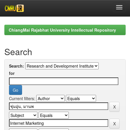
Skip
navigation
ChiangMai Rajabhat University Intellectual Repository
Search
Search:
for
Current filters: