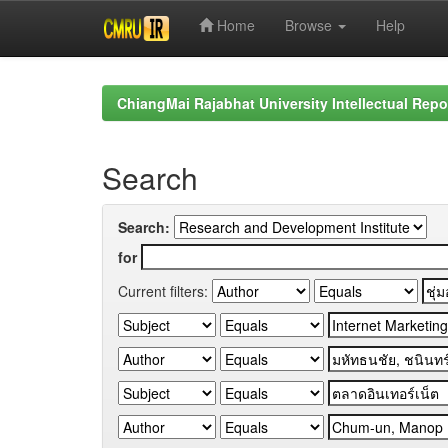
Home
Browse
Help
Skip
navigation
ChiangMai Rajabhat University Intellectual Repo
Search
Search:
for
Current filters: