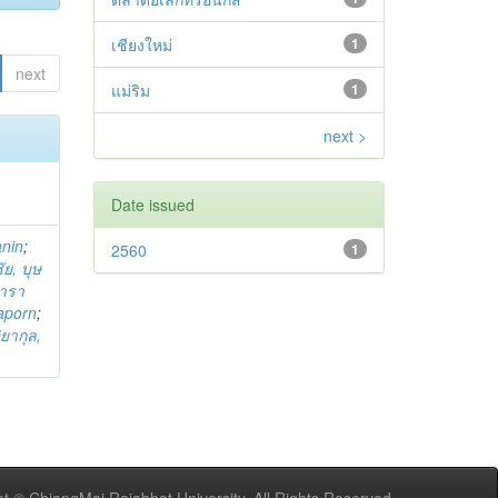
เชียงใหม่
1
next
แม่ริม
1
next >
Date issued
anin
;
2560
1
ย, บุษ
ารา
taporn
;
ิยากุล,