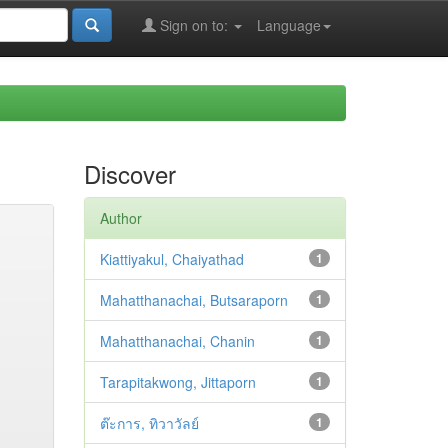
Sign on to:
Language
Discover
Author
Kiattiyakul, Chaiyathad
1
Mahatthanachai, Butsaraporn
1
Mahatthanachai, Chanin
1
Tarapitakwong, Jittaporn
1
ต๊ะการ, ทิวาวัลย์
1