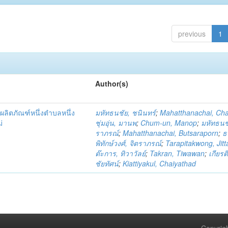
previous
1
Author(s)
ผลิตภัณฑ์หนึ่งตำบลหนึ่ง
มหัทธนชัย, ชนินทร์
;
Mahatthanachai, Ch
่
ชุ่มอุ่น, มานพ
;
Chum-un, Manop
;
มหัทธนชั
ราภรณ์
;
Mahatthanachai, Butsaraporn
;
ธ
พิทักษ์วงศ์, จิตราภรณ์
;
Tarapitakwong, Jit
ต๊ะการ, ทิวาวัลย์
;
Takran, Tiwawan
;
เกียรต
ชัยทัศน์
;
Kiattiyakul, Chaiyathad