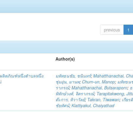
previous
1
Author(s)
ผลิตภัณฑ์หนึ่งตำบลหนึ่ง
มหัทธนชัย, ชนินทร์
;
Mahatthanachai, Ch
่
ชุ่มอุ่น, มานพ
;
Chum-un, Manop
;
มหัทธนชั
ราภรณ์
;
Mahatthanachai, Butsaraporn
;
ธ
พิทักษ์วงศ์, จิตราภรณ์
;
Tarapitakwong, Jit
ต๊ะการ, ทิวาวัลย์
;
Takran, Tiwawan
;
เกียรต
ชัยทัศน์
;
Kiattiyakul, Chaiyathad