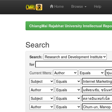
Home
Browse
Help
Skip
navigation
ChiangMai Rajabhat University Intellectual Repo
Search
Search:
for
Current filters: