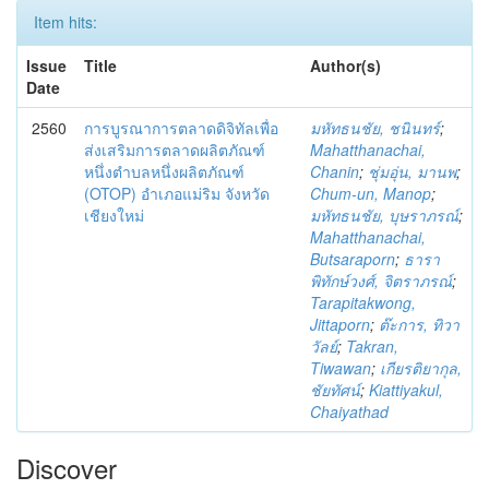
Item hits:
Issue
Title
Author(s)
Date
2560
การบูรณาการตลาดดิจิทัลเพื่อ
มหัทธนชัย, ชนินทร์
;
ส่งเสริมการตลาดผลิตภัณฑ์
Mahatthanachai,
หนึ่งตำบลหนึ่งผลิตภัณฑ์
Chanin
;
ชุ่มอุ่น, มานพ
;
(OTOP) อำเภอแม่ริม จังหวัด
Chum-un, Manop
;
เชียงใหม่
มหัทธนชัย, บุษราภรณ์
;
Mahatthanachai,
Butsaraporn
;
ธารา
พิทักษ์วงศ์, จิตราภรณ์
;
Tarapitakwong,
Jittaporn
;
ต๊ะการ, ทิวา
วัลย์
;
Takran,
Tiwawan
;
เกียรติยากุล,
ชัยทัศน์
;
Kiattiyakul,
Chaiyathad
Discover