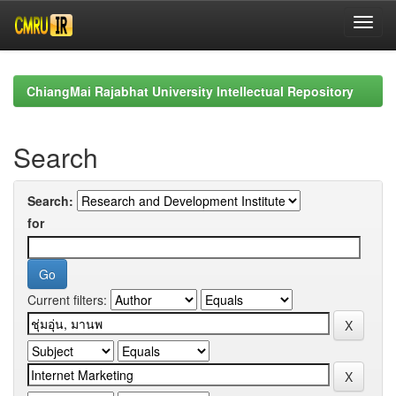
Skip
navigation
ChiangMai Rajabhat University Intellectual Repository
Search
Search:
for
Current filters: