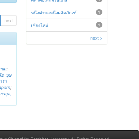
หนึ่งตำบลหนึ่งผลิตภัณฑ์
1
next
เชียงใหม่
1
next >
anin
;
ย, บุษ
ารา
taporn
;
ิยากุล,