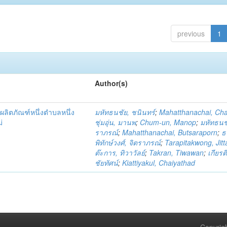
previous
1
Author(s)
ผลิตภัณฑ์หนึ่งตำบลหนึ่ง
มหัทธนชัย, ชนินทร์
;
Mahatthanachai, Ch
่
ชุ่มอุ่น, มานพ
;
Chum-un, Manop
;
มหัทธนชั
ราภรณ์
;
Mahatthanachai, Butsaraporn
;
ธ
พิทักษ์วงศ์, จิตราภรณ์
;
Tarapitakwong, Jit
ต๊ะการ, ทิวาวัลย์
;
Takran, Tiwawan
;
เกียรต
ชัยทัศน์
;
Kiattiyakul, Chaiyathad