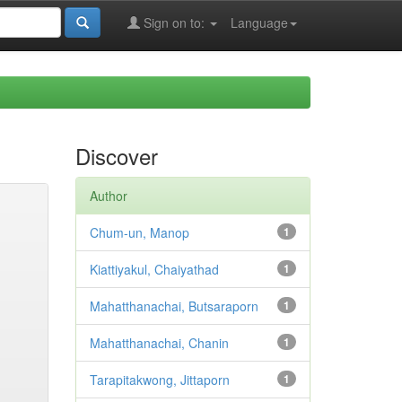
Sign on to:
Language
Discover
Author
Chum-un, Manop
1
Kiattiyakul, Chaiyathad
1
Mahatthanachai, Butsaraporn
1
Mahatthanachai, Chanin
1
Tarapitakwong, Jittaporn
1