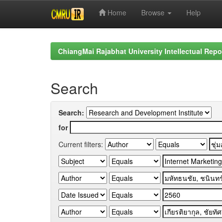
Home
Browse
Help
Skip
navigation
ChiangMai Rajabhat University Intellectual Repo
Search
Search:
for
Current filters: