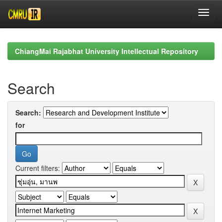
Skip
navigation
ChiangMai Rajabhat University Intellectual Repository
Search
Search:
for
Current filters: