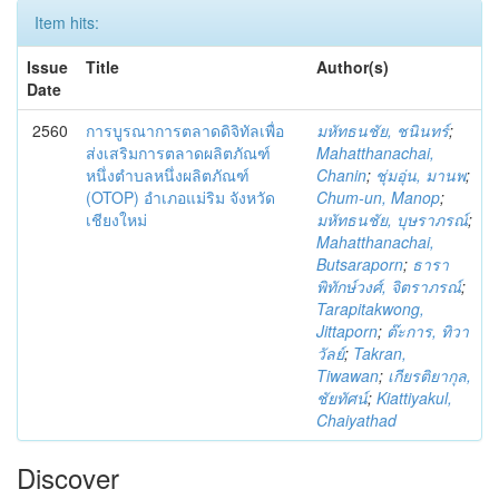
Item hits:
Issue
Title
Author(s)
Date
2560
การบูรณาการตลาดดิจิทัลเพื่อ
มหัทธนชัย, ชนินทร์
;
ส่งเสริมการตลาดผลิตภัณฑ์
Mahatthanachai,
หนึ่งตำบลหนึ่งผลิตภัณฑ์
Chanin
;
ชุ่มอุ่น, มานพ
;
(OTOP) อำเภอแม่ริม จังหวัด
Chum-un, Manop
;
เชียงใหม่
มหัทธนชัย, บุษราภรณ์
;
Mahatthanachai,
Butsaraporn
;
ธารา
พิทักษ์วงศ์, จิตราภรณ์
;
Tarapitakwong,
Jittaporn
;
ต๊ะการ, ทิวา
วัลย์
;
Takran,
Tiwawan
;
เกียรติยากุล,
ชัยทัศน์
;
Kiattiyakul,
Chaiyathad
Discover