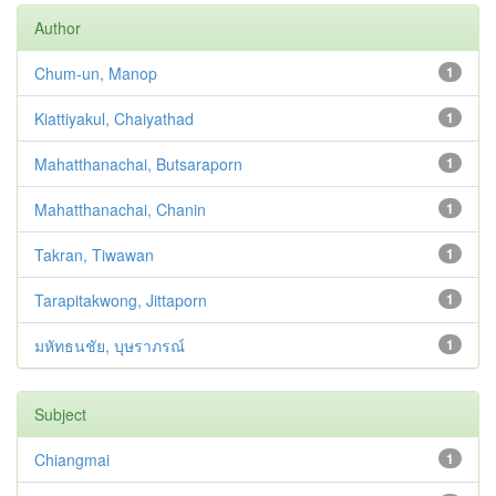
Author
Chum-un, Manop
1
Kiattiyakul, Chaiyathad
1
Mahatthanachai, Butsaraporn
1
Mahatthanachai, Chanin
1
Takran, Tiwawan
1
Tarapitakwong, Jittaporn
1
มหัทธนชัย, บุษราภรณ์
1
Subject
Chiangmai
1