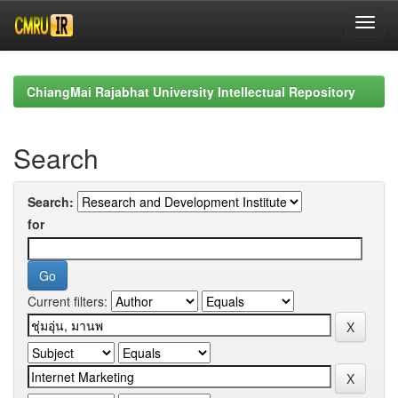
Skip
navigation
ChiangMai Rajabhat University Intellectual Repository
Search
Search:
for
Current filters: