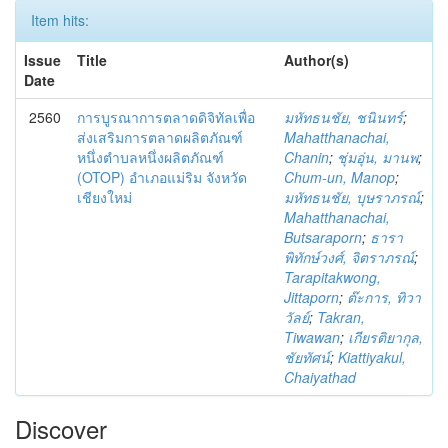
Item hits:
Issue
Title
Author(s)
Date
2560
การบูรณาการตลาดดิจิทัลเพื่อ
มหัทธนชัย, ชนินทร์
;
ส่งเสริมการตลาดผลิตภัณฑ์
Mahatthanachai,
หนึ่งตำบลหนึ่งผลิตภัณฑ์
Chanin
;
ชุ่มอุ่น, มานพ
;
(OTOP) อำเภอแม่ริม จังหวัด
Chum-un, Manop
;
เชียงใหม่
มหัทธนชัย, บุษราภรณ์
;
Mahatthanachai,
Butsaraporn
;
ธารา
พิทักษ์วงศ์, จิตราภรณ์
;
Tarapitakwong,
Jittaporn
;
ต๊ะการ, ทิวา
วัลย์
;
Takran,
Tiwawan
;
เกียรติยากุล,
ชัยทัศน์
;
Kiattiyakul,
Chaiyathad
Discover