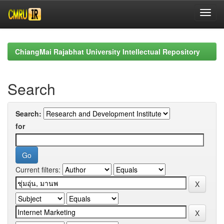
Skip
navigation
ChiangMai Rajabhat University Intellectual Repository
Search
Search:
for
Current filters: