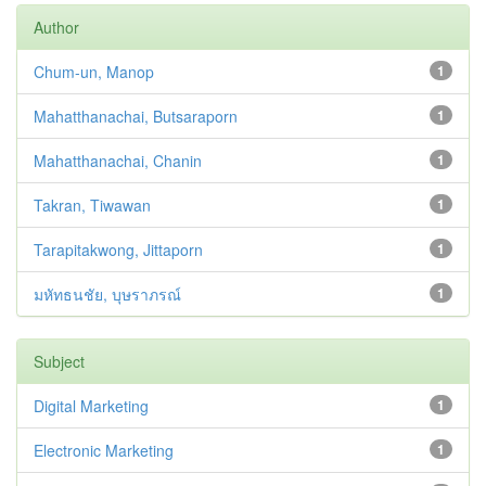
Author
Chum-un, Manop
1
Mahatthanachai, Butsaraporn
1
Mahatthanachai, Chanin
1
Takran, Tiwawan
1
Tarapitakwong, Jittaporn
1
มหัทธนชัย, บุษราภรณ์
1
Subject
Digital Marketing
1
Electronic Marketing
1