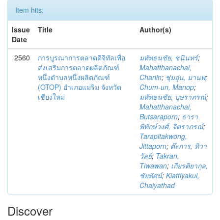
Item hits:
Issue
Title
Author(s)
Date
2560
การบูรณาการตลาดดิจิทัลเพื่อ
มหัทธนชัย, ชนินทร์
;
ส่งเสริมการตลาดผลิตภัณฑ์
Mahatthanachai,
หนึ่งตำบลหนึ่งผลิตภัณฑ์
Chanin
;
ชุ่มอุ่น, มานพ
;
(OTOP) อำเภอแม่ริม จังหวัด
Chum-un, Manop
;
เชียงใหม่
มหัทธนชัย, บุษราภรณ์
;
Mahatthanachai,
Butsaraporn
;
ธารา
พิทักษ์วงศ์, จิตราภรณ์
;
Tarapitakwong,
Jittaporn
;
ต๊ะการ, ทิวา
วัลย์
;
Takran,
Tiwawan
;
เกียรติยากุล,
ชัยทัศน์
;
Kiattiyakul,
Chaiyathad
Discover