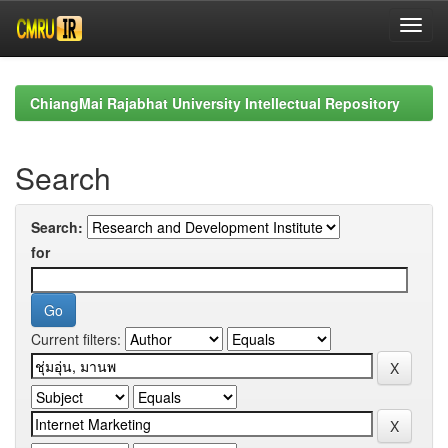
Skip
navigation
ChiangMai Rajabhat University Intellectual Repository
Search
Search:
for
Current filters: