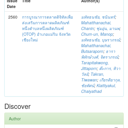
Issue
Title
Author(s)
Date
2560
การบูรณาการตลาดดิจิทัลเพื่อ
มหัทธนชัย, ชนินทร์
;
ส่งเสริมการตลาดผลิตภัณฑ์
Mahatthanachai,
หนึ่งตำบลหนึ่งผลิตภัณฑ์
Chanin
;
ชุ่มอุ่น, มานพ
;
(OTOP) อำเภอแม่ริม จังหวัด
Chum-un, Manop
;
เชียงใหม่
มหัทธนชัย, บุษราภรณ์
;
Mahatthanachai,
Butsaraporn
;
ธารา
พิทักษ์วงศ์, จิตราภรณ์
;
Tarapitakwong,
Jittaporn
;
ต๊ะการ, ทิวา
วัลย์
;
Takran,
Tiwawan
;
เกียรติยากุล,
ชัยทัศน์
;
Kiattiyakul,
Chaiyathad
Discover
Author