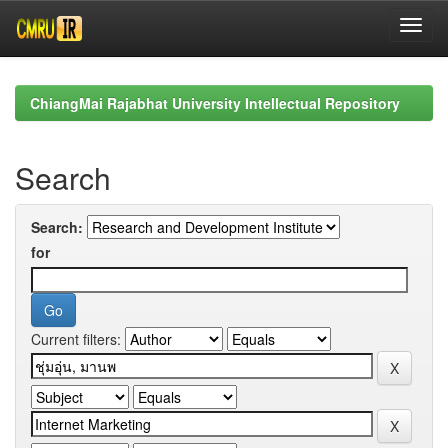
Skip
navigation
ChiangMai Rajabhat University Intellectual Repository
Search
Search:
for
Current filters: