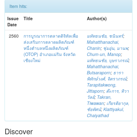
Item hits:
Issue
Title
Author(s)
Date
2560
การบูรณาการตลาดดิจิทัลเพื่อ
มหัทธนชัย, ชนินทร์
;
ส่งเสริมการตลาดผลิตภัณฑ์
Mahatthanachai,
หนึ่งตำบลหนึ่งผลิตภัณฑ์
Chanin
;
ชุ่มอุ่น, มานพ
;
(OTOP) อำเภอแม่ริม จังหวัด
Chum-un, Manop
;
เชียงใหม่
มหัทธนชัย, บุษราภรณ์
;
Mahatthanachai,
Butsaraporn
;
ธารา
พิทักษ์วงศ์, จิตราภรณ์
;
Tarapitakwong,
Jittaporn
;
ต๊ะการ, ทิวา
วัลย์
;
Takran,
Tiwawan
;
เกียรติยากุล,
ชัยทัศน์
;
Kiattiyakul,
Chaiyathad
Discover