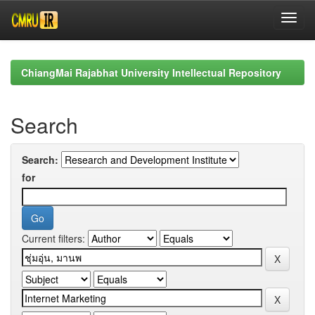
Skip
navigation
ChiangMai Rajabhat University Intellectual Repository
Search
Search:
for
Current filters: