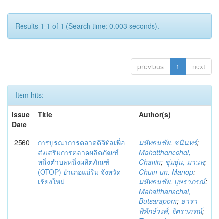
Results 1-1 of 1 (Search time: 0.003 seconds).
previous
1
next
Item hits:
Issue
Title
Author(s)
Date
2560
การบูรณาการตลาดดิจิทัลเพื่อ
มหัทธนชัย, ชนินทร์
;
ส่งเสริมการตลาดผลิตภัณฑ์
Mahatthanachai,
หนึ่งตำบลหนึ่งผลิตภัณฑ์
Chanin
;
ชุ่มอุ่น, มานพ
;
(OTOP) อำเภอแม่ริม จังหวัด
Chum-un, Manop
;
เชียงใหม่
มหัทธนชัย, บุษราภรณ์
;
Mahatthanachai,
Butsaraporn
;
ธารา
พิทักษ์วงศ์, จิตราภรณ์
;