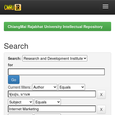
Skip
navigation
ChiangMai Rajabhat University Intellectual Repository
Search
Search:
for
Current filters: