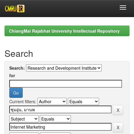
Skip
navigation
ChiangMai Rajabhat University Intellectual Repository
Search
Search:
for
Current filters: