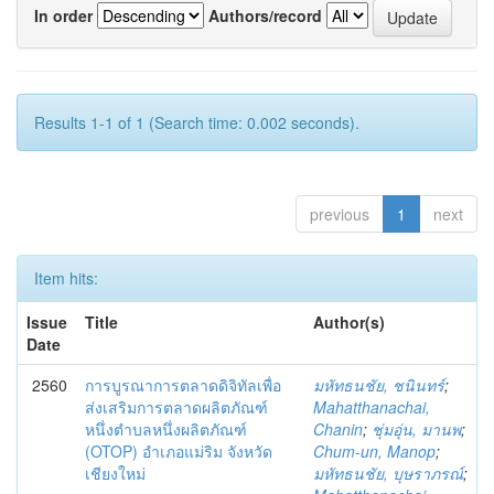
In order
Authors/record
Results 1-1 of 1 (Search time: 0.002 seconds).
previous
1
next
Item hits:
Issue
Title
Author(s)
Date
2560
การบูรณาการตลาดดิจิทัลเพื่อ
มหัทธนชัย, ชนินทร์
;
ส่งเสริมการตลาดผลิตภัณฑ์
Mahatthanachai,
หนึ่งตำบลหนึ่งผลิตภัณฑ์
Chanin
;
ชุ่มอุ่น, มานพ
;
(OTOP) อำเภอแม่ริม จังหวัด
Chum-un, Manop
;
เชียงใหม่
มหัทธนชัย, บุษราภรณ์
;