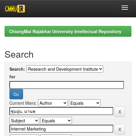
Skip
navigation
ChiangMai Rajabhat University Intellectual Repository
Search
Search:
for
Current filters: