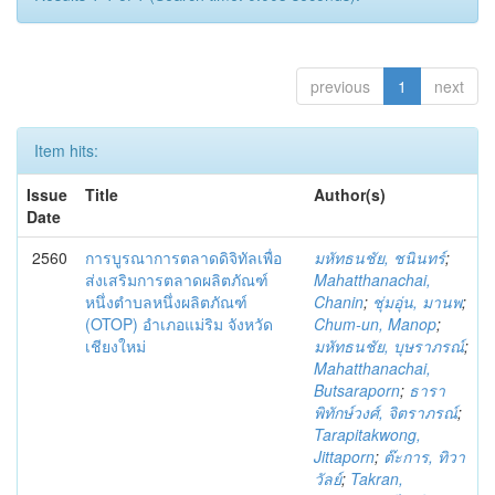
previous
1
next
Item hits:
Issue
Title
Author(s)
Date
2560
การบูรณาการตลาดดิจิทัลเพื่อ
มหัทธนชัย, ชนินทร์
;
ส่งเสริมการตลาดผลิตภัณฑ์
Mahatthanachai,
หนึ่งตำบลหนึ่งผลิตภัณฑ์
Chanin
;
ชุ่มอุ่น, มานพ
;
(OTOP) อำเภอแม่ริม จังหวัด
Chum-un, Manop
;
เชียงใหม่
มหัทธนชัย, บุษราภรณ์
;
Mahatthanachai,
Butsaraporn
;
ธารา
พิทักษ์วงศ์, จิตราภรณ์
;
Tarapitakwong,
Jittaporn
;
ต๊ะการ, ทิวา
วัลย์
;
Takran,