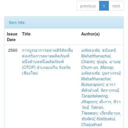
previous
1
next
Item hits:
Issue
Title
Author(s)
Date
2560
การบูรณาการตลาดดิจิทัลเพื่อ
มหัทธนชัย, ชนินทร์
;
ส่งเสริมการตลาดผลิตภัณฑ์
Mahatthanachai,
หนึ่งตำบลหนึ่งผลิตภัณฑ์
Chanin
;
ชุ่มอุ่น, มานพ
;
(OTOP) อำเภอแม่ริม จังหวัด
Chum-un, Manop
;
เชียงใหม่
มหัทธนชัย, บุษราภรณ์
;
Mahatthanachai,
Butsaraporn
;
ธารา
พิทักษ์วงศ์, จิตราภรณ์
;
Tarapitakwong,
Jittaporn
;
ต๊ะการ, ทิวา
วัลย์
;
Takran,
Tiwawan
;
เกียรติยากุล,
ชัยทัศน์
;
Kiattiyakul,
Chaiyathad