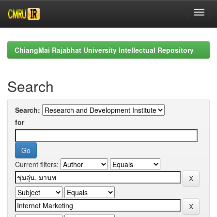
Skip
navigation
ChiangMai Rajabhat University Intellectual Repository
Search
Search:
for
Current filters: