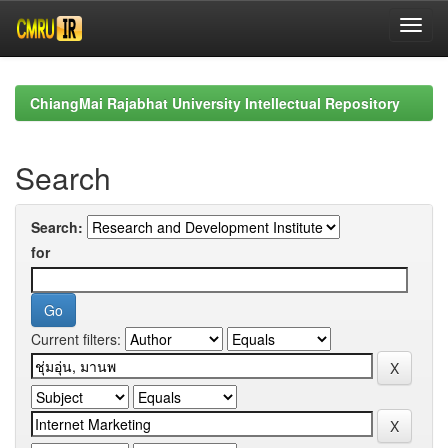
Skip
navigation
ChiangMai Rajabhat University Intellectual Repository
Search
Search:
for
Current filters: