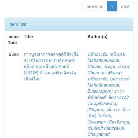
previous
1
next
Item hits:
Issue
Title
Author(s)
Date
2560
การบูรณาการตลาดดิจิทัลเพื่อ
มหัทธนชัย, ชนินทร์
;
ส่งเสริมการตลาดผลิตภัณฑ์
Mahatthanachai,
หนึ่งตำบลหนึ่งผลิตภัณฑ์
Chanin
;
ชุ่มอุ่น, มานพ
;
(OTOP) อำเภอแม่ริม จังหวัด
Chum-un, Manop
;
เชียงใหม่
มหัทธนชัย, บุษราภรณ์
;
Mahatthanachai,
Butsaraporn
;
ธารา
พิทักษ์วงศ์, จิตราภรณ์
;
Tarapitakwong,
Jittaporn
;
ต๊ะการ, ทิวา
วัลย์
;
Takran,
Tiwawan
;
เกียรติยากุล,
ชัยทัศน์
;
Kiattiyakul,
Chaiyathad