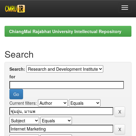
Skip
navigation
ChiangMai Rajabhat University Intellectual Repository
Search
Search:
for
Current filters: