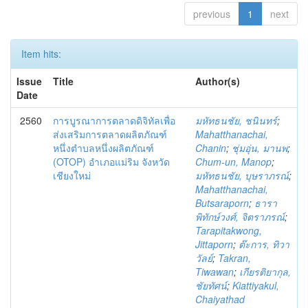
previous
1
next
Item hits:
Issue
Title
Author(s)
Date
2560
การบูรณาการตลาดดิจิทัลเพื่อ
มหัทธนชัย, ชนินทร์
;
ส่งเสริมการตลาดผลิตภัณฑ์
Mahatthanachai,
หนึ่งตำบลหนึ่งผลิตภัณฑ์
Chanin
;
ชุ่มอุ่น, มานพ
;
(OTOP) อำเภอแม่ริม จังหวัด
Chum-un, Manop
;
เชียงใหม่
มหัทธนชัย, บุษราภรณ์
;
Mahatthanachai,
Butsaraporn
;
ธารา
พิทักษ์วงศ์, จิตราภรณ์
;
Tarapitakwong,
Jittaporn
;
ต๊ะการ, ทิวา
วัลย์
;
Takran,
Tiwawan
;
เกียรติยากุล,
ชัยทัศน์
;
Kiattiyakul,
Chaiyathad