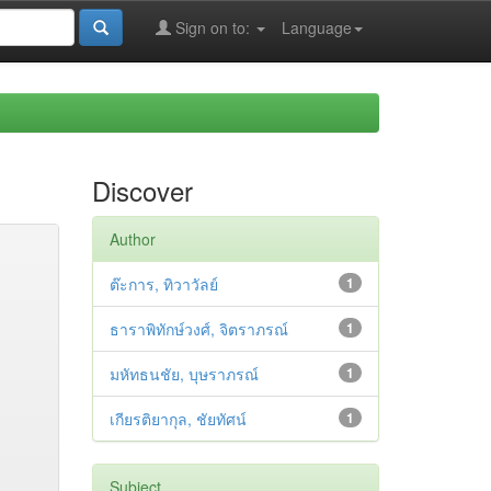
Sign on to:
Language
Discover
Author
ต๊ะการ, ทิวาวัลย์
1
ธาราพิทักษ์วงศ์, จิตราภรณ์
1
มหัทธนชัย, บุษราภรณ์
1
เกียรติยากุล, ชัยทัศน์
1
Subject