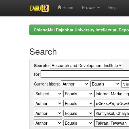
Home
Browse
Help
Skip
navigation
ChiangMai Rajabhat University Intellectual Repo
Search
Search:
for
Current filters: