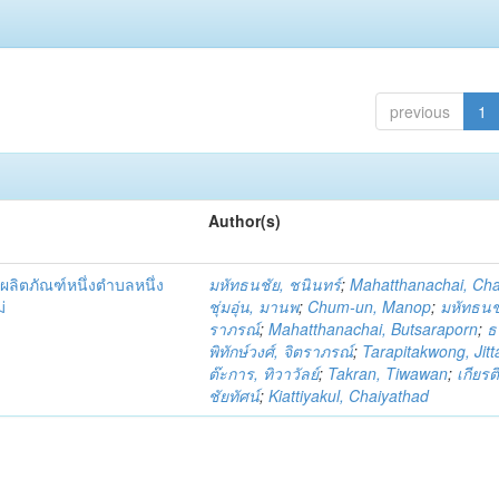
previous
1
Author(s)
ผลิตภัณฑ์หนึ่งตำบลหนึ่ง
มหัทธนชัย, ชนินทร์
;
Mahatthanachai, Ch
่
ชุ่มอุ่น, มานพ
;
Chum-un, Manop
;
มหัทธนชั
ราภรณ์
;
Mahatthanachai, Butsaraporn
;
ธ
พิทักษ์วงศ์, จิตราภรณ์
;
Tarapitakwong, Jit
ต๊ะการ, ทิวาวัลย์
;
Takran, Tiwawan
;
เกียรต
ชัยทัศน์
;
Kiattiyakul, Chaiyathad