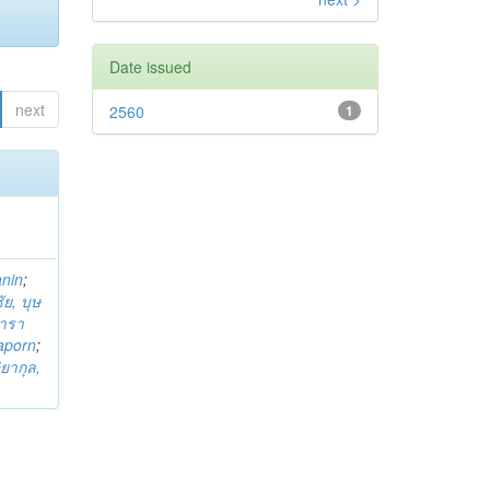
Date issued
next
2560
1
anin
;
ย, บุษ
ารา
taporn
;
ิยากุล,