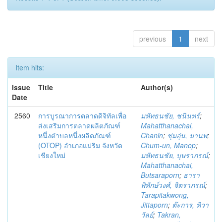
previous
1
next
Item hits:
Issue
Title
Author(s)
Date
2560
การบูรณาการตลาดดิจิทัลเพื่อ
มหัทธนชัย, ชนินทร์
;
ส่งเสริมการตลาดผลิตภัณฑ์
Mahatthanachai,
หนึ่งตำบลหนึ่งผลิตภัณฑ์
Chanin
;
ชุ่มอุ่น, มานพ
;
(OTOP) อำเภอแม่ริม จังหวัด
Chum-un, Manop
;
เชียงใหม่
มหัทธนชัย, บุษราภรณ์
;
Mahatthanachai,
Butsaraporn
;
ธารา
พิทักษ์วงศ์, จิตราภรณ์
;
Tarapitakwong,
Jittaporn
;
ต๊ะการ, ทิวา
วัลย์
;
Takran,