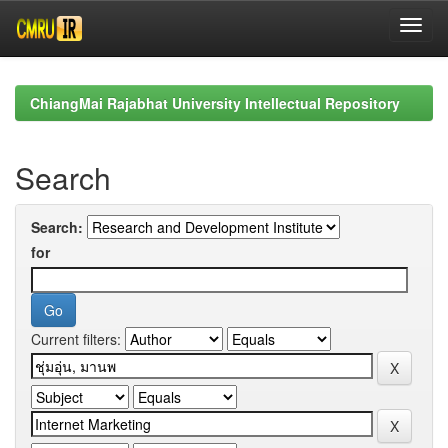
Skip
navigation
ChiangMai Rajabhat University Intellectual Repository
Search
Search:
for
Current filters: