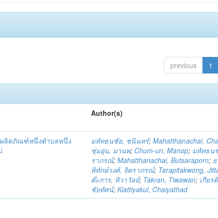
previous
1
Author(s)
ผลิตภัณฑ์หนึ่งตำบลหนึ่ง
มหัทธนชัย, ชนินทร์
;
Mahatthanachai, Ch
่
ชุ่มอุ่น, มานพ
;
Chum-un, Manop
;
มหัทธนชั
ราภรณ์
;
Mahatthanachai, Butsaraporn
;
ธ
พิทักษ์วงศ์, จิตราภรณ์
;
Tarapitakwong, Jit
ต๊ะการ, ทิวาวัลย์
;
Takran, Tiwawan
;
เกียรต
ชัยทัศน์
;
Kiattiyakul, Chaiyathad