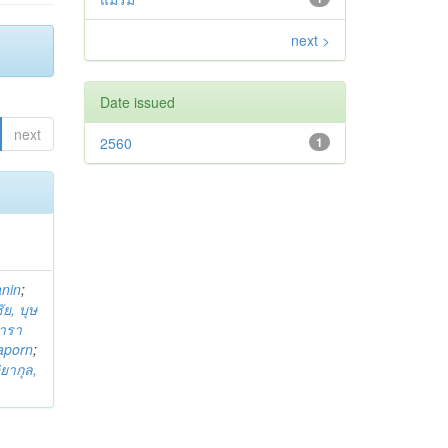
next >
Date issued
next
2560
1
anin
;
ย, บุษ
ารา
taporn
;
ิยากุล,