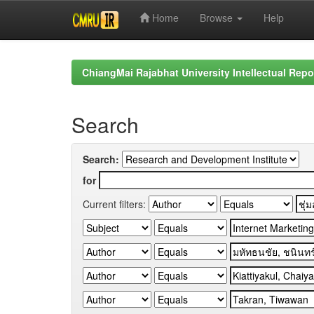
Home
Browse
Help
Skip
navigation
ChiangMai Rajabhat University Intellectual Repo
Search
Search:
for
Current filters: