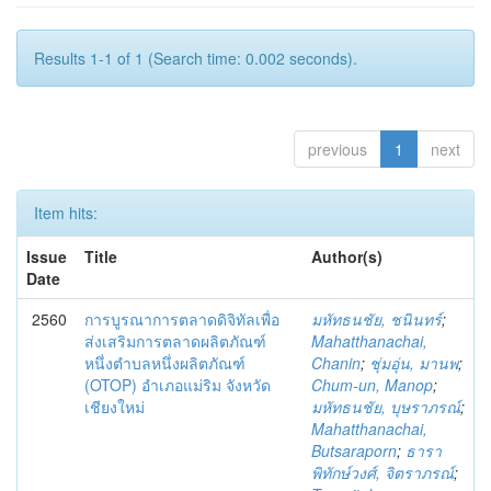
Results 1-1 of 1 (Search time: 0.002 seconds).
previous
1
next
Item hits:
Issue
Title
Author(s)
Date
2560
การบูรณาการตลาดดิจิทัลเพื่อ
มหัทธนชัย, ชนินทร์
;
ส่งเสริมการตลาดผลิตภัณฑ์
Mahatthanachai,
หนึ่งตำบลหนึ่งผลิตภัณฑ์
Chanin
;
ชุ่มอุ่น, มานพ
;
(OTOP) อำเภอแม่ริม จังหวัด
Chum-un, Manop
;
เชียงใหม่
มหัทธนชัย, บุษราภรณ์
;
Mahatthanachai,
Butsaraporn
;
ธารา
พิทักษ์วงศ์, จิตราภรณ์
;