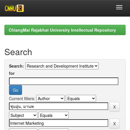
Skip
navigation
ChiangMai Rajabhat University Intellectual Repository
Search
Search:
for
Current filters: