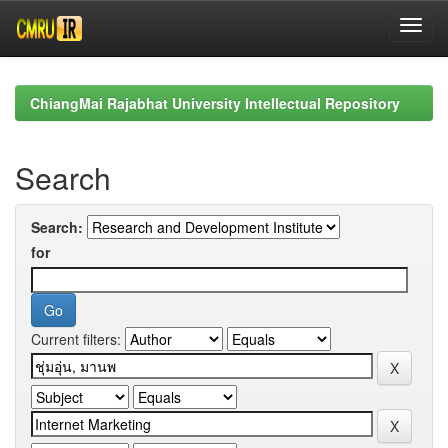
Skip
navigation
ChiangMai Rajabhat University Intellectual Repository
Search
Search:
for
Current filters: