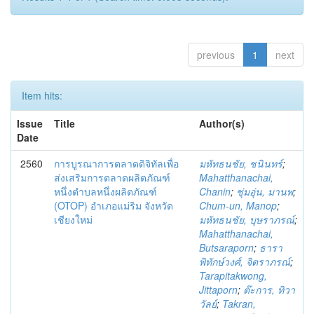
previous
1
next
Item hits:
Issue
Title
Author(s)
Date
2560
การบูรณาการตลาดดิจิทัลเพื่อ
มหัทธนชัย, ชนินทร์
;
ส่งเสริมการตลาดผลิตภัณฑ์
Mahatthanachai,
หนึ่งตำบลหนึ่งผลิตภัณฑ์
Chanin
;
ชุ่มอุ่น, มานพ
;
(OTOP) อำเภอแม่ริม จังหวัด
Chum-un, Manop
;
เชียงใหม่
มหัทธนชัย, บุษราภรณ์
;
Mahatthanachai,
Butsaraporn
;
ธารา
พิทักษ์วงศ์, จิตราภรณ์
;
Tarapitakwong,
Jittaporn
;
ต๊ะการ, ทิวา
วัลย์
;
Takran,