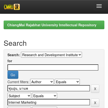
Skip
navigation
ChiangMai Rajabhat University Intellectual Repository
Search
Search:
for
Current filters: