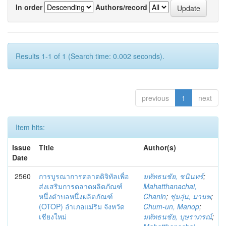
In order
Authors/record
Results 1-1 of 1 (Search time: 0.002 seconds).
previous
1
next
Item hits:
Issue
Title
Author(s)
Date
2560
การบูรณาการตลาดดิจิทัลเพื่อ
มหัทธนชัย, ชนินทร์
;
ส่งเสริมการตลาดผลิตภัณฑ์
Mahatthanachai,
หนึ่งตำบลหนึ่งผลิตภัณฑ์
Chanin
;
ชุ่มอุ่น, มานพ
;
(OTOP) อำเภอแม่ริม จังหวัด
Chum-un, Manop
;
เชียงใหม่
มหัทธนชัย, บุษราภรณ์
;