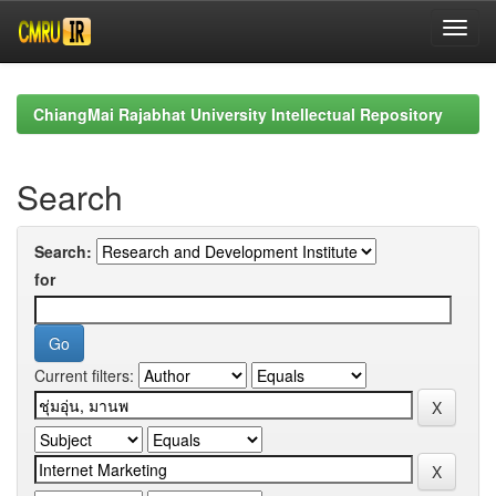
Skip
navigation
ChiangMai Rajabhat University Intellectual Repository
Search
Search:
for
Current filters: