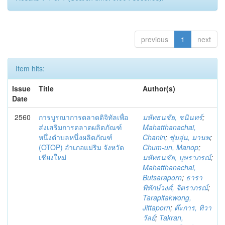
previous
1
next
Item hits:
Issue
Title
Author(s)
Date
2560
การบูรณาการตลาดดิจิทัลเพื่อ
มหัทธนชัย, ชนินทร์
;
ส่งเสริมการตลาดผลิตภัณฑ์
Mahatthanachai,
หนึ่งตำบลหนึ่งผลิตภัณฑ์
Chanin
;
ชุ่มอุ่น, มานพ
;
(OTOP) อำเภอแม่ริม จังหวัด
Chum-un, Manop
;
เชียงใหม่
มหัทธนชัย, บุษราภรณ์
;
Mahatthanachai,
Butsaraporn
;
ธารา
พิทักษ์วงศ์, จิตราภรณ์
;
Tarapitakwong,
Jittaporn
;
ต๊ะการ, ทิวา
วัลย์
;
Takran,