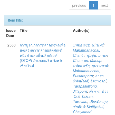
previous
1
next
Item hits:
Issue
Title
Author(s)
Date
2560
การบูรณาการตลาดดิจิทัลเพื่อ
มหัทธนชัย, ชนินทร์
;
ส่งเสริมการตลาดผลิตภัณฑ์
Mahatthanachai,
หนึ่งตำบลหนึ่งผลิตภัณฑ์
Chanin
;
ชุ่มอุ่น, มานพ
;
(OTOP) อำเภอแม่ริม จังหวัด
Chum-un, Manop
;
เชียงใหม่
มหัทธนชัย, บุษราภรณ์
;
Mahatthanachai,
Butsaraporn
;
ธารา
พิทักษ์วงศ์, จิตราภรณ์
;
Tarapitakwong,
Jittaporn
;
ต๊ะการ, ทิวา
วัลย์
;
Takran,
Tiwawan
;
เกียรติยากุล,
ชัยทัศน์
;
Kiattiyakul,
Chaiyathad