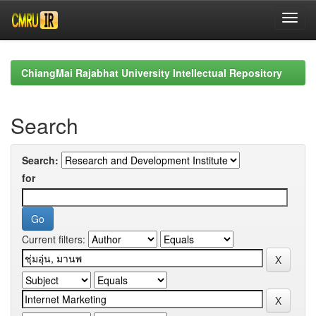
Skip
navigation
ChiangMai Rajabhat University Intellectual Repository
Search
Search:
for
Current filters: