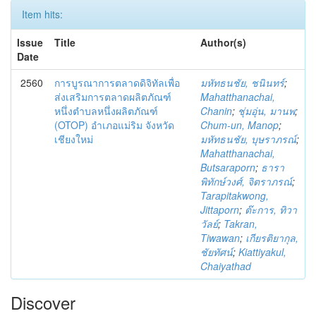
Item hits:
Issue
Title
Author(s)
Date
2560
การบูรณาการตลาดดิจิทัลเพื่อ
มหัทธนชัย, ชนินทร์
;
ส่งเสริมการตลาดผลิตภัณฑ์
Mahatthanachai,
หนึ่งตำบลหนึ่งผลิตภัณฑ์
Chanin
;
ชุ่มอุ่น, มานพ
;
(OTOP) อำเภอแม่ริม จังหวัด
Chum-un, Manop
;
เชียงใหม่
มหัทธนชัย, บุษราภรณ์
;
Mahatthanachai,
Butsaraporn
;
ธารา
พิทักษ์วงศ์, จิตราภรณ์
;
Tarapitakwong,
Jittaporn
;
ต๊ะการ, ทิวา
วัลย์
;
Takran,
Tiwawan
;
เกียรติยากุล,
ชัยทัศน์
;
Kiattiyakul,
Chaiyathad
Discover