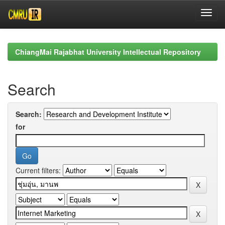
Skip
navigation
ChiangMai Rajabhat University Intellectual Repository
Search
Search:
for
Current filters: