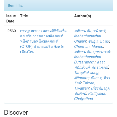
Item hits:
Issue
Title
Author(s)
Date
2560
การบูรณาการตลาดดิจิทัลเพื่อ
มหัทธนชัย, ชนินทร์
;
ส่งเสริมการตลาดผลิตภัณฑ์
Mahatthanachai,
หนึ่งตำบลหนึ่งผลิตภัณฑ์
Chanin
;
ชุ่มอุ่น, มานพ
;
(OTOP) อำเภอแม่ริม จังหวัด
Chum-un, Manop
;
เชียงใหม่
มหัทธนชัย, บุษราภรณ์
;
Mahatthanachai,
Butsaraporn
;
ธารา
พิทักษ์วงศ์, จิตราภรณ์
;
Tarapitakwong,
Jittaporn
;
ต๊ะการ, ทิวา
วัลย์
;
Takran,
Tiwawan
;
เกียรติยากุล,
ชัยทัศน์
;
Kiattiyakul,
Chaiyathad
Discover