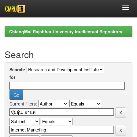
Skip
navigation
ChiangMai Rajabhat University Intellectual Repository
Search
Search:
for
Current filters: