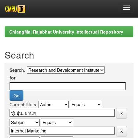
Skip
navigation
ChiangMai Rajabhat University Intellectual Repository
Search
Search:
for
Current filters: