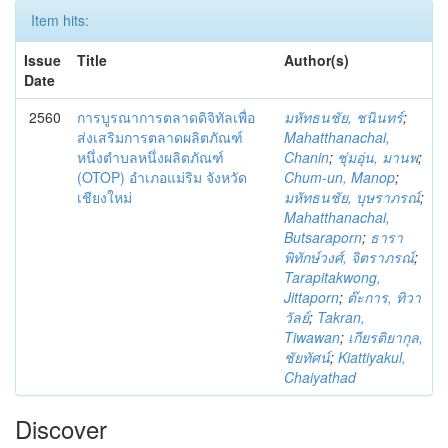
Item hits:
Issue
Title
Author(s)
Date
2560
การบูรณาการตลาดดิจิทัลเพื่อ
มหัทธนชัย, ชนินทร์
;
ส่งเสริมการตลาดผลิตภัณฑ์
Mahatthanachai,
หนึ่งตำบลหนึ่งผลิตภัณฑ์
Chanin
;
ชุ่มอุ่น, มานพ
;
(OTOP) อำเภอแม่ริม จังหวัด
Chum-un, Manop
;
เชียงใหม่
มหัทธนชัย, บุษราภรณ์
;
Mahatthanachai,
Butsaraporn
;
ธารา
พิทักษ์วงศ์, จิตราภรณ์
;
Tarapitakwong,
Jittaporn
;
ต๊ะการ, ทิวา
วัลย์
;
Takran,
Tiwawan
;
เกียรติยากุล,
ชัยทัศน์
;
Kiattiyakul,
Chaiyathad
Discover