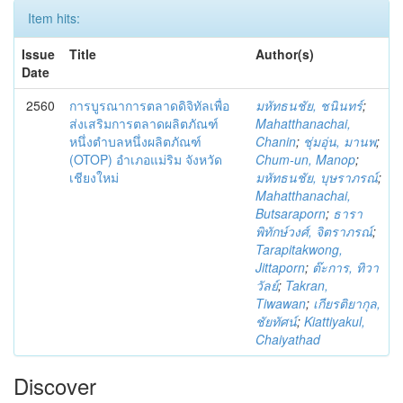
Item hits:
Issue
Title
Author(s)
Date
2560
การบูรณาการตลาดดิจิทัลเพื่อ
มหัทธนชัย, ชนินทร์
;
ส่งเสริมการตลาดผลิตภัณฑ์
Mahatthanachai,
หนึ่งตำบลหนึ่งผลิตภัณฑ์
Chanin
;
ชุ่มอุ่น, มานพ
;
(OTOP) อำเภอแม่ริม จังหวัด
Chum-un, Manop
;
เชียงใหม่
มหัทธนชัย, บุษราภรณ์
;
Mahatthanachai,
Butsaraporn
;
ธารา
พิทักษ์วงศ์, จิตราภรณ์
;
Tarapitakwong,
Jittaporn
;
ต๊ะการ, ทิวา
วัลย์
;
Takran,
Tiwawan
;
เกียรติยากุล,
ชัยทัศน์
;
Kiattiyakul,
Chaiyathad
Discover