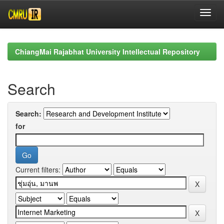
Skip
navigation
ChiangMai Rajabhat University Intellectual Repository
Search
Search:
for
Current filters: