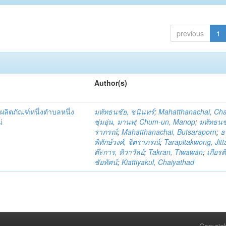
previous
1
Author(s)
ผลิตภัณฑ์หนึ่งตำบลหนึ่ง
มหัทธนชัย, ชนินทร์
;
Mahatthanachai, Ch
่
ชุ่มอุ่น, มานพ
;
Chum-un, Manop
;
มหัทธนชั
ราภรณ์
;
Mahatthanachai, Butsaraporn
;
ธ
พิทักษ์วงศ์, จิตราภรณ์
;
Tarapitakwong, Jit
ต๊ะการ, ทิวาวัลย์
;
Takran, Tiwawan
;
เกียรต
ชัยทัศน์
;
Kiattiyakul, Chaiyathad