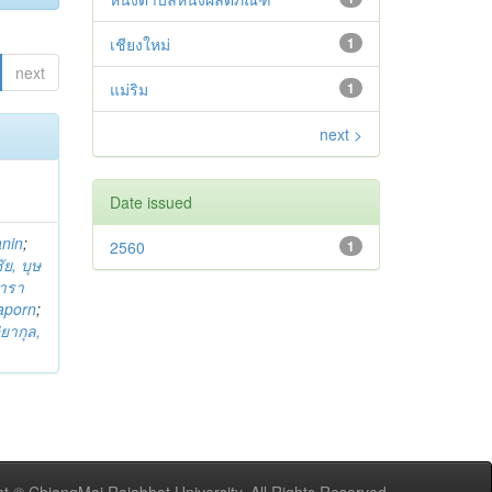
เชียงใหม่
1
next
แม่ริม
1
next >
Date issued
anin
;
2560
1
ย, บุษ
ารา
taporn
;
ิยากุล,