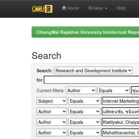
Home
Browse
Help
Skip
navigation
ChiangMai Rajabhat University Intellectual Repo
Search
Search:
for
Current filters: