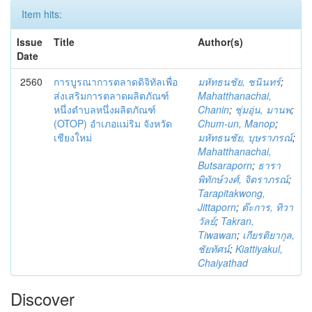
Item hits:
Issue
Title
Author(s)
Date
2560
การบูรณาการตลาดดิจิทัลเพื่อ
มหัทธนชัย, ชนินทร์
;
ส่งเสริมการตลาดผลิตภัณฑ์
Mahatthanachai,
หนึ่งตำบลหนึ่งผลิตภัณฑ์
Chanin
;
ชุ่มอุ่น, มานพ
;
(OTOP) อำเภอแม่ริม จังหวัด
Chum-un, Manop
;
เชียงใหม่
มหัทธนชัย, บุษราภรณ์
;
Mahatthanachai,
Butsaraporn
;
ธารา
พิทักษ์วงศ์, จิตราภรณ์
;
Tarapitakwong,
Jittaporn
;
ต๊ะการ, ทิวา
วัลย์
;
Takran,
Tiwawan
;
เกียรติยากุล,
ชัยทัศน์
;
Kiattiyakul,
Chaiyathad
Discover