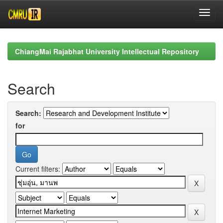
Skip
navigation
ChiangMai Rajabhat University Intellectual Repository
Search
Search:
for
Current filters: