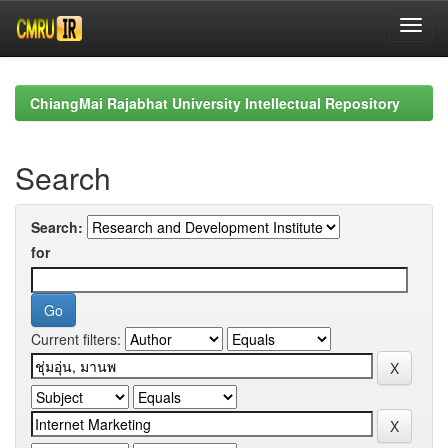
Skip
navigation
ChiangMai Rajabhat University Intellectual Repository
Search
Search:
for
Current filters: