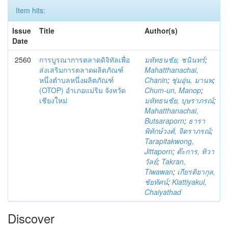
Item hits:
Issue
Title
Author(s)
Date
2560
การบูรณาการตลาดดิจิทัลเพื่อ
มหัทธนชัย, ชนินทร์
;
ส่งเสริมการตลาดผลิตภัณฑ์
Mahatthanachai,
หนึ่งตำบลหนึ่งผลิตภัณฑ์
Chanin
;
ชุ่มอุ่น, มานพ
;
(OTOP) อำเภอแม่ริม จังหวัด
Chum-un, Manop
;
เชียงใหม่
มหัทธนชัย, บุษราภรณ์
;
Mahatthanachai,
Butsaraporn
;
ธารา
พิทักษ์วงศ์, จิตราภรณ์
;
Tarapitakwong,
Jittaporn
;
ต๊ะการ, ทิวา
วัลย์
;
Takran,
Tiwawan
;
เกียรติยากุล,
ชัยทัศน์
;
Kiattiyakul,
Chaiyathad
Discover