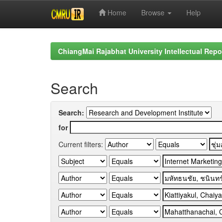
Home
Browse
Help
Skip
navigation
ChiangMai Rajabhat University Intellectual Repo
Search
Search:
for
Current filters: