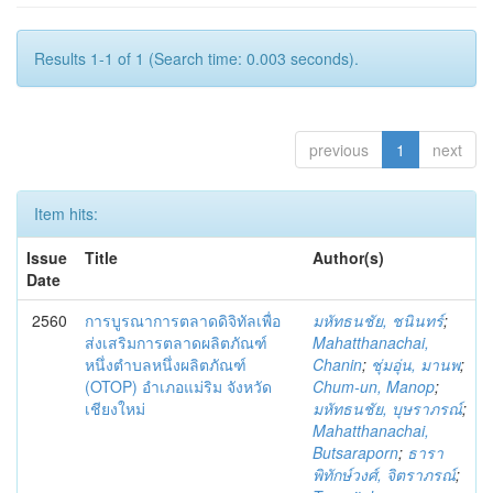
Results 1-1 of 1 (Search time: 0.003 seconds).
previous
1
next
Item hits:
Issue
Title
Author(s)
Date
2560
การบูรณาการตลาดดิจิทัลเพื่อ
มหัทธนชัย, ชนินทร์
;
ส่งเสริมการตลาดผลิตภัณฑ์
Mahatthanachai,
หนึ่งตำบลหนึ่งผลิตภัณฑ์
Chanin
;
ชุ่มอุ่น, มานพ
;
(OTOP) อำเภอแม่ริม จังหวัด
Chum-un, Manop
;
เชียงใหม่
มหัทธนชัย, บุษราภรณ์
;
Mahatthanachai,
Butsaraporn
;
ธารา
พิทักษ์วงศ์, จิตราภรณ์
;