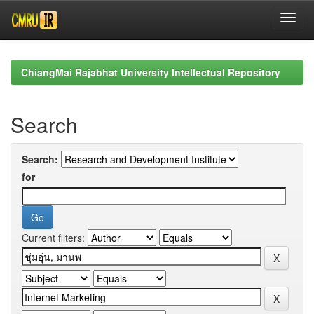
Skip
navigation
ChiangMai Rajabhat University Intellectual Repository
Search
Search:
for
Current filters: