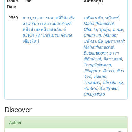
Issue
Title
Author(s)
Date
2560
การบูรณาการตลาดดิจิทัลเพื่อ
มหัทธนชัย, ชนินทร์
;
ส่งเสริมการตลาดผลิตภัณฑ์
Mahatthanachai,
หนึ่งตำบลหนึ่งผลิตภัณฑ์
Chanin
;
ชุ่มอุ่น, มานพ
;
(OTOP) อำเภอแม่ริม จังหวัด
Chum-un, Manop
;
เชียงใหม่
มหัทธนชัย, บุษราภรณ์
;
Mahatthanachai,
Butsaraporn
;
ธารา
พิทักษ์วงศ์, จิตราภรณ์
;
Tarapitakwong,
Jittaporn
;
ต๊ะการ, ทิวา
วัลย์
;
Takran,
Tiwawan
;
เกียรติยากุล,
ชัยทัศน์
;
Kiattiyakul,
Chaiyathad
Discover
Author