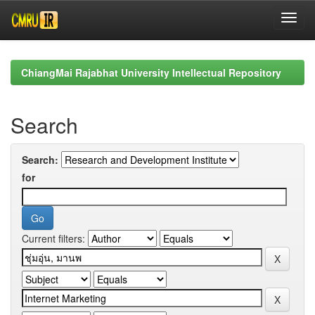
Skip
navigation
ChiangMai Rajabhat University Intellectual Repository
Search
Search:
for
Current filters: