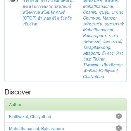
2560
การบูรณาการตลาดดิจิทัลเพื่อ
มหัทธนชัย, ชนินทร์
;
ส่งเสริมการตลาดผลิตภัณฑ์
Mahatthanachai,
หนึ่งตำบลหนึ่งผลิตภัณฑ์
Chanin
;
ชุ่มอุ่น, มานพ
;
(OTOP) อำเภอแม่ริม จังหวัด
Chum-un, Manop
;
เชียงใหม่
มหัทธนชัย, บุษราภรณ์
;
Mahatthanachai,
Butsaraporn
;
ธารา
พิทักษ์วงศ์, จิตราภรณ์
;
Tarapitakwong,
Jittaporn
;
ต๊ะการ, ทิวา
วัลย์
;
Takran,
Tiwawan
;
เกียรติยากุล,
ชัยทัศน์
;
Kiattiyakul,
Chaiyathad
Discover
Author
Kiattiyakul, Chaiyathad
1
Mahatthanachai, Butsaraporn
1