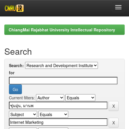
Skip
navigation
ChiangMai Rajabhat University Intellectual Repository
Search
Search:
for
Current filters: