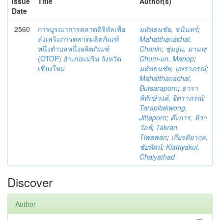
Issue
Title
Author(s)
Date
2560
การบูรณาการตลาดดิจิทัลเพื่อ
มหัทธนชัย, ชนินทร์
;
ส่งเสริมการตลาดผลิตภัณฑ์
Mahatthanachai,
หนึ่งตำบลหนึ่งผลิตภัณฑ์
Chanin
;
ชุ่มอุ่น, มานพ
;
(OTOP) อำเภอแม่ริม จังหวัด
Chum-un, Manop
;
เชียงใหม่
มหัทธนชัย, บุษราภรณ์
;
Mahatthanachai,
Butsaraporn
;
ธารา
พิทักษ์วงศ์, จิตราภรณ์
;
Tarapitakwong,
Jittaporn
;
ต๊ะการ, ทิวา
วัลย์
;
Takran,
Tiwawan
;
เกียรติยากุล,
ชัยทัศน์
;
Kiattiyakul,
Chaiyathad
Discover
Author