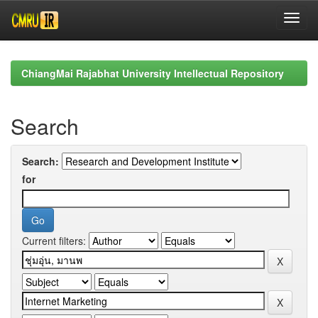
Skip
navigation
ChiangMai Rajabhat University Intellectual Repository
Search
Search:
for
Current filters: