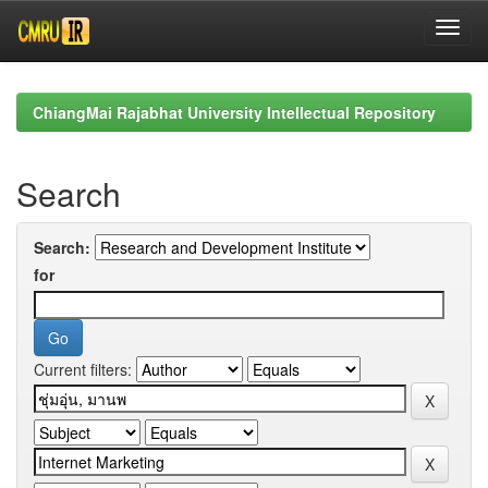
Skip
navigation
ChiangMai Rajabhat University Intellectual Repository
Search
Search:
for
Current filters: