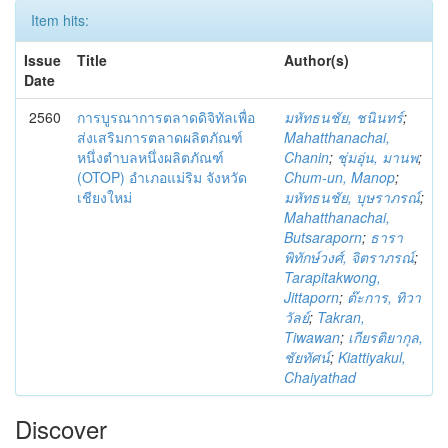
Item hits:
Issue
Title
Author(s)
Date
2560
การบูรณาการตลาดดิจิทัลเพื่อ
มหัทธนชัย, ชนินทร์
;
ส่งเสริมการตลาดผลิตภัณฑ์
Mahatthanachai,
หนึ่งตำบลหนึ่งผลิตภัณฑ์
Chanin
;
ชุ่มอุ่น, มานพ
;
(OTOP) อำเภอแม่ริม จังหวัด
Chum-un, Manop
;
เชียงใหม่
มหัทธนชัย, บุษราภรณ์
;
Mahatthanachai,
Butsaraporn
;
ธารา
พิทักษ์วงศ์, จิตราภรณ์
;
Tarapitakwong,
Jittaporn
;
ต๊ะการ, ทิวา
วัลย์
;
Takran,
Tiwawan
;
เกียรติยากุล,
ชัยทัศน์
;
Kiattiyakul,
Chaiyathad
Discover