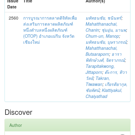
Issue
Title
Author(s)
Date
2560
การบูรณาการตลาดดิจิทัลเพื่อ
มหัทธนชัย, ชนินทร์
;
ส่งเสริมการตลาดผลิตภัณฑ์
Mahatthanachai,
หนึ่งตำบลหนึ่งผลิตภัณฑ์
Chanin
;
ชุ่มอุ่น, มานพ
;
(OTOP) อำเภอแม่ริม จังหวัด
Chum-un, Manop
;
เชียงใหม่
มหัทธนชัย, บุษราภรณ์
;
Mahatthanachai,
Butsaraporn
;
ธารา
พิทักษ์วงศ์, จิตราภรณ์
;
Tarapitakwong,
Jittaporn
;
ต๊ะการ, ทิวา
วัลย์
;
Takran,
Tiwawan
;
เกียรติยากุล,
ชัยทัศน์
;
Kiattiyakul,
Chaiyathad
Discover
Author