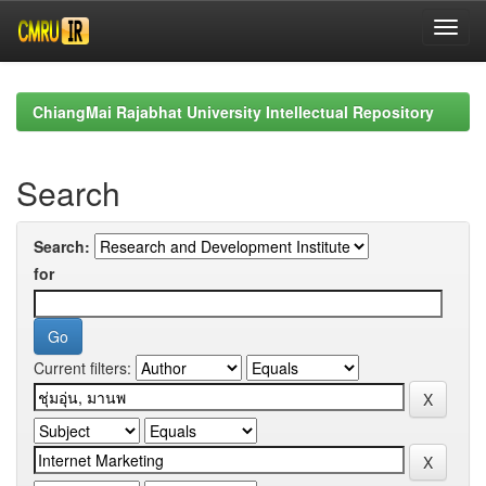
Skip
navigation
ChiangMai Rajabhat University Intellectual Repository
Search
Search:
for
Current filters: