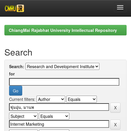
Skip
navigation
ChiangMai Rajabhat University Intellectual Repository
Search
Search:
for
Current filters: