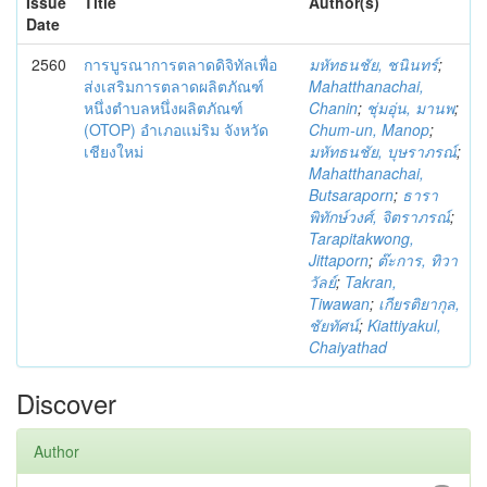
Issue
Title
Author(s)
Date
2560
การบูรณาการตลาดดิจิทัลเพื่อ
มหัทธนชัย, ชนินทร์
;
ส่งเสริมการตลาดผลิตภัณฑ์
Mahatthanachai,
หนึ่งตำบลหนึ่งผลิตภัณฑ์
Chanin
;
ชุ่มอุ่น, มานพ
;
(OTOP) อำเภอแม่ริม จังหวัด
Chum-un, Manop
;
เชียงใหม่
มหัทธนชัย, บุษราภรณ์
;
Mahatthanachai,
Butsaraporn
;
ธารา
พิทักษ์วงศ์, จิตราภรณ์
;
Tarapitakwong,
Jittaporn
;
ต๊ะการ, ทิวา
วัลย์
;
Takran,
Tiwawan
;
เกียรติยากุล,
ชัยทัศน์
;
Kiattiyakul,
Chaiyathad
Discover
Author