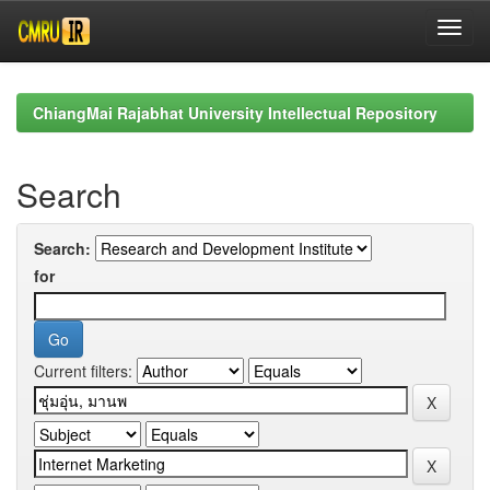
Skip
navigation
ChiangMai Rajabhat University Intellectual Repository
Search
Search:
for
Current filters: