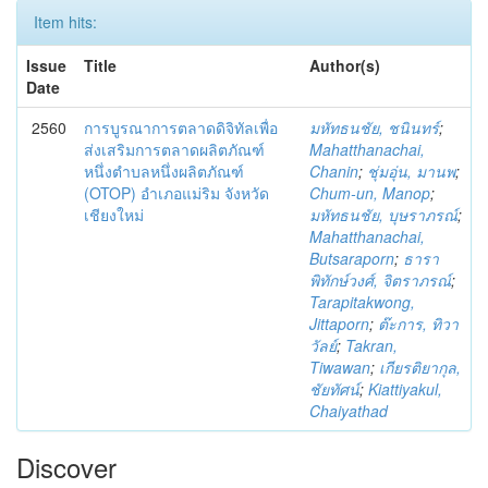
Item hits:
Issue
Title
Author(s)
Date
2560
การบูรณาการตลาดดิจิทัลเพื่อ
มหัทธนชัย, ชนินทร์
;
ส่งเสริมการตลาดผลิตภัณฑ์
Mahatthanachai,
หนึ่งตำบลหนึ่งผลิตภัณฑ์
Chanin
;
ชุ่มอุ่น, มานพ
;
(OTOP) อำเภอแม่ริม จังหวัด
Chum-un, Manop
;
เชียงใหม่
มหัทธนชัย, บุษราภรณ์
;
Mahatthanachai,
Butsaraporn
;
ธารา
พิทักษ์วงศ์, จิตราภรณ์
;
Tarapitakwong,
Jittaporn
;
ต๊ะการ, ทิวา
วัลย์
;
Takran,
Tiwawan
;
เกียรติยากุล,
ชัยทัศน์
;
Kiattiyakul,
Chaiyathad
Discover