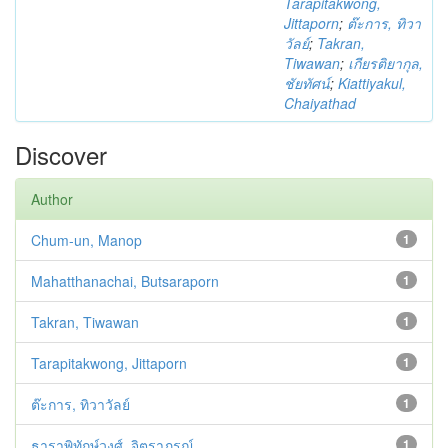
Tarapitakwong,
Jittaporn
;
ต๊ะการ, ทิวา
วัลย์
;
Takran,
Tiwawan
;
เกียรติยากุล,
ชัยทัศน์
;
Kiattiyakul,
Chaiyathad
Discover
Author
Chum-un, Manop
1
Mahatthanachai, Butsaraporn
1
Takran, Tiwawan
1
Tarapitakwong, Jittaporn
1
ต๊ะการ, ทิวาวัลย์
1
ธาราพิทักษ์วงศ์, จิตราภรณ์
1