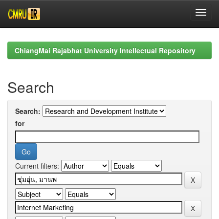
Skip
navigation
ChiangMai Rajabhat University Intellectual Repository
Search
Search:
for
Current filters: