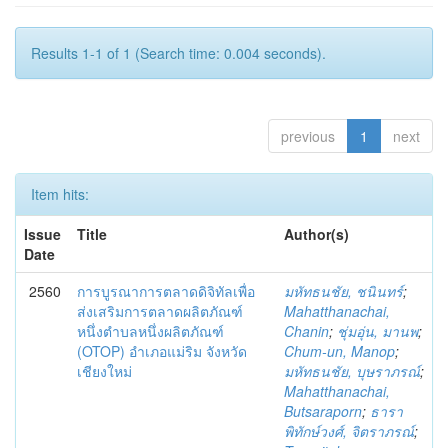
Results 1-1 of 1 (Search time: 0.004 seconds).
previous
1
next
Item hits:
Issue
Title
Author(s)
Date
2560
การบูรณาการตลาดดิจิทัลเพื่อ
มหัทธนชัย, ชนินทร์
;
ส่งเสริมการตลาดผลิตภัณฑ์
Mahatthanachai,
หนึ่งตำบลหนึ่งผลิตภัณฑ์
Chanin
;
ชุ่มอุ่น, มานพ
;
(OTOP) อำเภอแม่ริม จังหวัด
Chum-un, Manop
;
เชียงใหม่
มหัทธนชัย, บุษราภรณ์
;
Mahatthanachai,
Butsaraporn
;
ธารา
พิทักษ์วงศ์, จิตราภรณ์
;