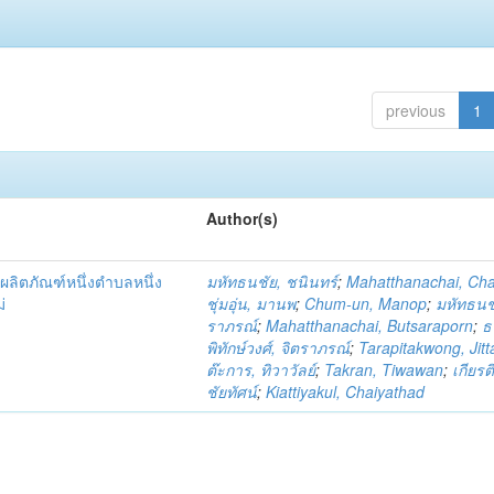
previous
1
Author(s)
ผลิตภัณฑ์หนึ่งตำบลหนึ่ง
มหัทธนชัย, ชนินทร์
;
Mahatthanachai, Ch
่
ชุ่มอุ่น, มานพ
;
Chum-un, Manop
;
มหัทธนชั
ราภรณ์
;
Mahatthanachai, Butsaraporn
;
ธ
พิทักษ์วงศ์, จิตราภรณ์
;
Tarapitakwong, Jit
ต๊ะการ, ทิวาวัลย์
;
Takran, Tiwawan
;
เกียรต
ชัยทัศน์
;
Kiattiyakul, Chaiyathad