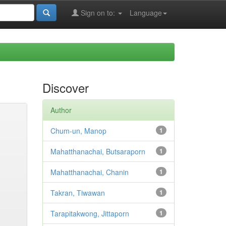
Sign on to:
Language
Discover
Author
Chum-un, Manop
1
Mahatthanachai, Butsaraporn
1
Mahatthanachai, Chanin
1
Takran, Tiwawan
1
Tarapitakwong, Jittaporn
1