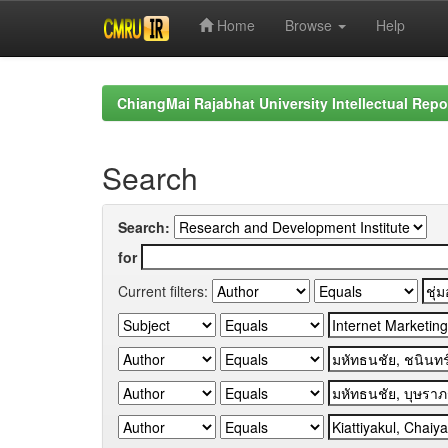
Home
Browse
Help
Skip
navigation
ChiangMai Rajabhat University Intellectual Repo
Search
Search:
for
Current filters: