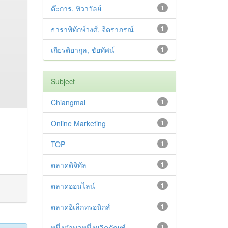
ต๊ะการ, ทิวาวัลย์
1
ธาราพิทักษ์วงศ์, จิตราภรณ์
1
เกียรติยากุล, ชัยทัศน์
1
Subject
Chiangmai
1
Online Marketing
1
TOP
1
ตลาดดิจิทัล
1
ตลาดออนไลน์
1
ตลาดอิเล็กทรอนิกส์
1
หนึ่งตำบลหนึ่งผลิตภัณฑ์
1