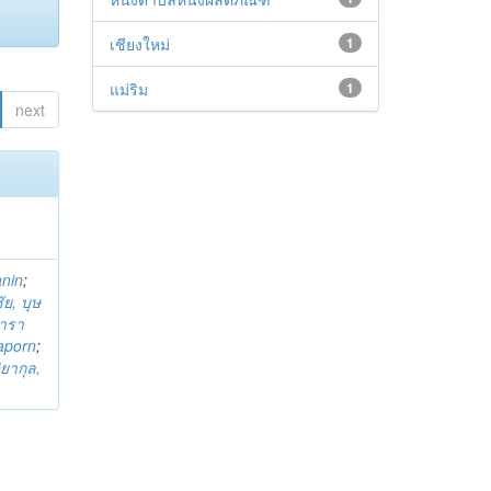
เชียงใหม่
1
แม่ริม
1
next
anin
;
ย, บุษ
ารา
taporn
;
ิยากุล,