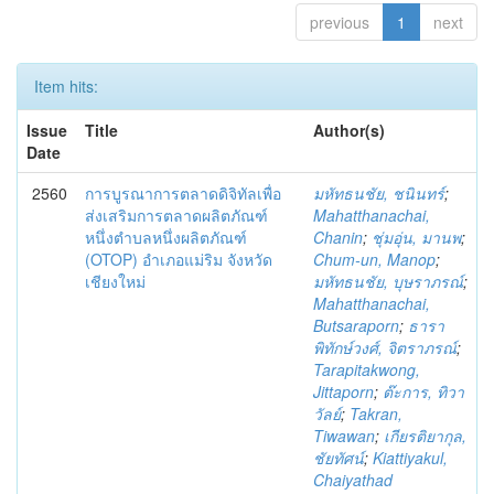
previous
1
next
Item hits:
Issue
Title
Author(s)
Date
2560
การบูรณาการตลาดดิจิทัลเพื่อ
มหัทธนชัย, ชนินทร์
;
ส่งเสริมการตลาดผลิตภัณฑ์
Mahatthanachai,
หนึ่งตำบลหนึ่งผลิตภัณฑ์
Chanin
;
ชุ่มอุ่น, มานพ
;
(OTOP) อำเภอแม่ริม จังหวัด
Chum-un, Manop
;
เชียงใหม่
มหัทธนชัย, บุษราภรณ์
;
Mahatthanachai,
Butsaraporn
;
ธารา
พิทักษ์วงศ์, จิตราภรณ์
;
Tarapitakwong,
Jittaporn
;
ต๊ะการ, ทิวา
วัลย์
;
Takran,
Tiwawan
;
เกียรติยากุล,
ชัยทัศน์
;
Kiattiyakul,
Chaiyathad