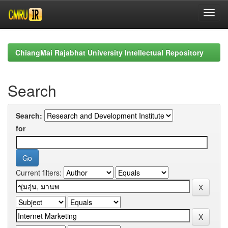
Skip
navigation
ChiangMai Rajabhat University Intellectual Repository
Search
Search:
for
Current filters: