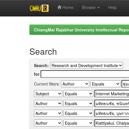
Home
Browse
Help
Skip
navigation
ChiangMai Rajabhat University Intellectual Repo
Search
Search:
for
Current filters: