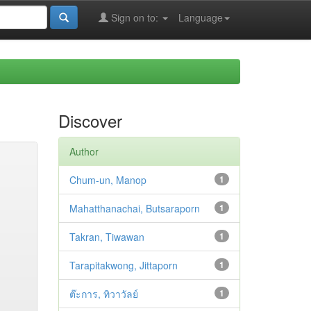
Sign on to:
Language
Discover
Author
Chum-un, Manop
1
Mahatthanachai, Butsaraporn
1
Takran, Tiwawan
1
Tarapitakwong, Jittaporn
1
ต๊ะการ, ทิวาวัลย์
1