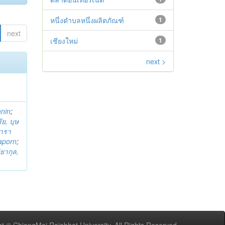
หนึ่งตำบลหนึ่งผลิตภัณฑ์
1
next
เชียงใหม่
1
next >
anin
;
ย, บุษ
ารา
taporn
;
ิยากุล,