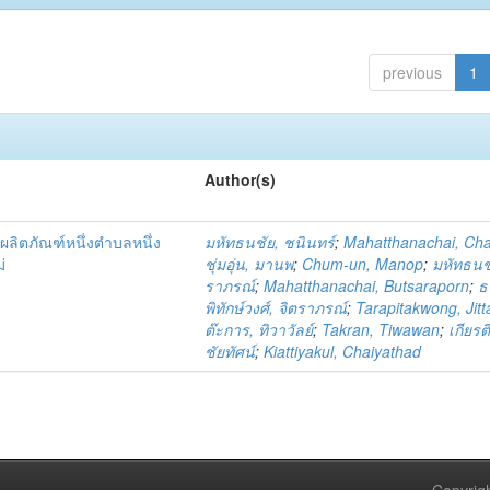
previous
1
Author(s)
ผลิตภัณฑ์หนึ่งตำบลหนึ่ง
มหัทธนชัย, ชนินทร์
;
Mahatthanachai, Ch
่
ชุ่มอุ่น, มานพ
;
Chum-un, Manop
;
มหัทธนชั
ราภรณ์
;
Mahatthanachai, Butsaraporn
;
ธ
พิทักษ์วงศ์, จิตราภรณ์
;
Tarapitakwong, Jit
ต๊ะการ, ทิวาวัลย์
;
Takran, Tiwawan
;
เกียรต
ชัยทัศน์
;
Kiattiyakul, Chaiyathad