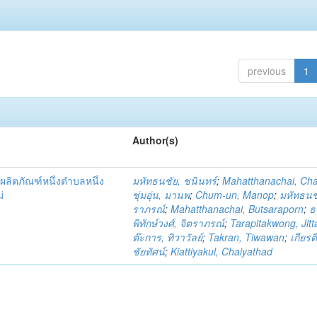
previous
1
Author(s)
ผลิตภัณฑ์หนึ่งตำบลหนึ่ง
มหัทธนชัย, ชนินทร์
;
Mahatthanachai, Ch
่
ชุ่มอุ่น, มานพ
;
Chum-un, Manop
;
มหัทธนชั
ราภรณ์
;
Mahatthanachai, Butsaraporn
;
ธ
พิทักษ์วงศ์, จิตราภรณ์
;
Tarapitakwong, Jit
ต๊ะการ, ทิวาวัลย์
;
Takran, Tiwawan
;
เกียรต
ชัยทัศน์
;
Kiattiyakul, Chaiyathad