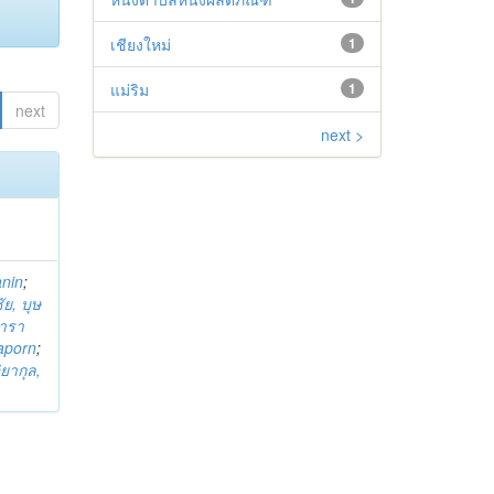
เชียงใหม่
1
แม่ริม
1
next
next >
anin
;
ย, บุษ
ารา
taporn
;
ิยากุล,