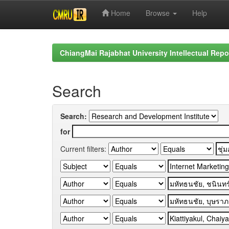
Home
Browse
Help
Skip
navigation
ChiangMai Rajabhat University Intellectual Repo
Search
Search:
for
Current filters: