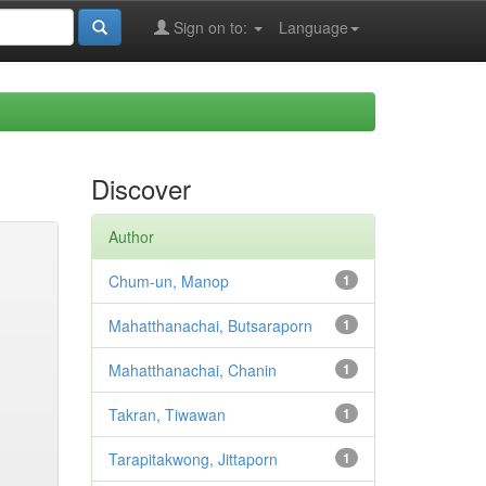
Sign on to:
Language
Discover
Author
Chum-un, Manop
1
Mahatthanachai, Butsaraporn
1
Mahatthanachai, Chanin
1
Takran, Tiwawan
1
Tarapitakwong, Jittaporn
1