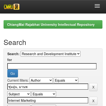
Skip
navigation
ChiangMai Rajabhat University Intellectual Repository
Search
Search:
for
Current filters: