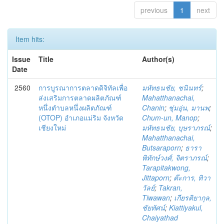
previous
1
next
Item hits:
Issue
Title
Author(s)
Date
2560
การบูรณาการตลาดดิจิทัลเพื่อ
มหัทธนชัย, ชนินทร์
;
ส่งเสริมการตลาดผลิตภัณฑ์
Mahatthanachai,
หนึ่งตำบลหนึ่งผลิตภัณฑ์
Chanin
;
ชุ่มอุ่น, มานพ
;
(OTOP) อำเภอแม่ริม จังหวัด
Chum-un, Manop
;
เชียงใหม่
มหัทธนชัย, บุษราภรณ์
;
Mahatthanachai,
Butsaraporn
;
ธารา
พิทักษ์วงศ์, จิตราภรณ์
;
Tarapitakwong,
Jittaporn
;
ต๊ะการ, ทิวา
วัลย์
;
Takran,
Tiwawan
;
เกียรติยากุล,
ชัยทัศน์
;
Kiattiyakul,
Chaiyathad