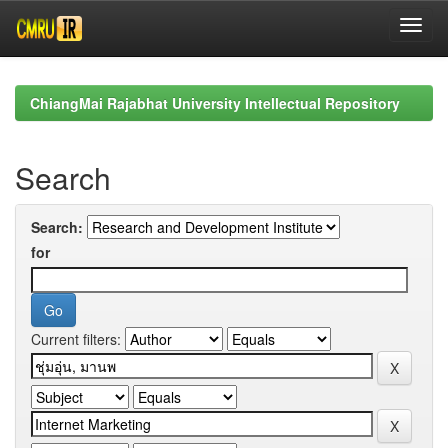
Skip
navigation
ChiangMai Rajabhat University Intellectual Repository
Search
Search:
for
Current filters: