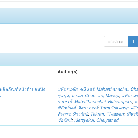
previous
1
Author(s)
ผลิตภัณฑ์หนึ่งตำบลหนึ่ง
มหัทธนชัย, ชนินทร์
;
Mahatthanachai, Ch
่
ชุ่มอุ่น, มานพ
;
Chum-un, Manop
;
มหัทธนชั
ราภรณ์
;
Mahatthanachai, Butsaraporn
;
ธ
พิทักษ์วงศ์, จิตราภรณ์
;
Tarapitakwong, Jit
ต๊ะการ, ทิวาวัลย์
;
Takran, Tiwawan
;
เกียรต
ชัยทัศน์
;
Kiattiyakul, Chaiyathad