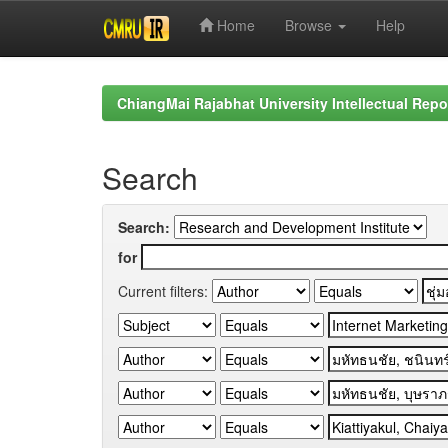
Home
Browse
Help
Skip
navigation
ChiangMai Rajabhat University Intellectual Repo
Search
Search:
for
Current filters: