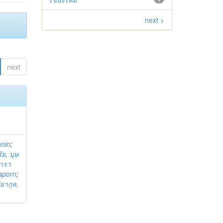
next >
next
anin
;
ย, บุษ
ารา
taporn
;
ิยากุล,